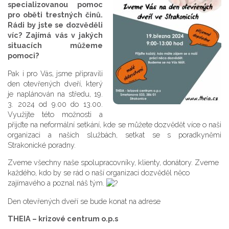
specializovanou pomoc
pro oběti trestných činů.
Rádi by jste se dozvěděli
víc? Zajímá vás v jakých
situacích můžeme
pomoci?
Pak i pro Vás, jsme připravili
den otevřených dveří, který
je naplánován na středu, 19.
3. 2024 od 9.00 do 13.00.
Využijte této možnosti a
přijďte na neformální setkání, kde se můžete dozvědět více o naši
organizaci a našich službách, setkat se s poradkyněmi
Strakonické poradny.
Zveme všechny naše spolupracovníky, klienty, donátory. Zveme
každého, kdo by se rád o naší organizaci dozvěděl něco
zajímavého a poznal náš tým.
Den otevřených dveří se bude konat na adrese
THEIA – krizové centrum o.p.s