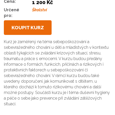
Cena:
1 200 Kč
Určené
Školství
pro:
KOUPIT KURZ
Kurz je zaměřený na téma sebepoškozování a
sebevražedného chování u dětí a mladistvých v kontextu
oblastí týkajících se zvládání krizových situací, stresu,
traumatu a práce s emocemi. V kurzu budou předány
informace o formách, funkcích, příčinách a rizikových i
protektivních faktorech u sebepoškozování či
sebevražedného chování. V rámci kurzu budou také
uvedeny doporučení, jak komunikovat s dítětem, u
kterého dochází k tomuto rizikovému chování a další
možné postupy. Součástí kurzu je i téma duševní hygieny
a péče o sebe jako prevence při zvládání zátěžových
situací.