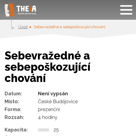
Úvod
Sebevražedné a sebepoškozující chování
Sebevražedné a
sebepoškozující
chování
Datum:
Není vypsán
Místo:
České Budějovice
Forma:
prezenční
Rozsah:
4 hodiny
Kapacita:
25