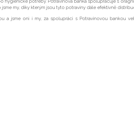
o hygienické potřeby. Potravinová banka spolupracuje s oragn
o jsme my, díky kterým jsou tyto potraviny dále efektivně distrib
u a jsme oni i my, za spolupráci s Potravinovou bankou vel