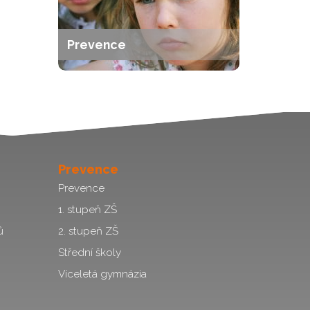
Prevence
Prevence
Prevence
1. stupeň ZŠ
ů
2. stupeň ZŠ
Střední školy
Víceletá gymnázia