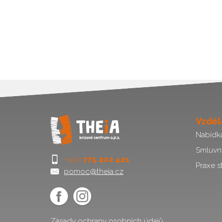
Vzděl
Nabídk
Smluvn
+420
775 202 421
Praxe s
pomoc@theia.cz
Zásady ochrany osobních údajů