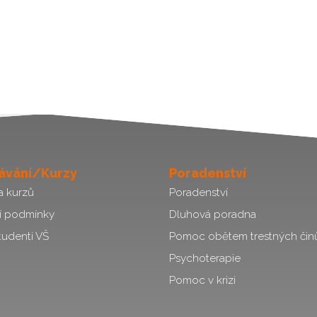
ávání/Kurzy
Poradenství
a kurzů
Poradenství
í podmínky
Dluhová poradna
tudenti VŠ
Pomoc obětem trestných čin
Psychoterapie
Pomoc v krizi