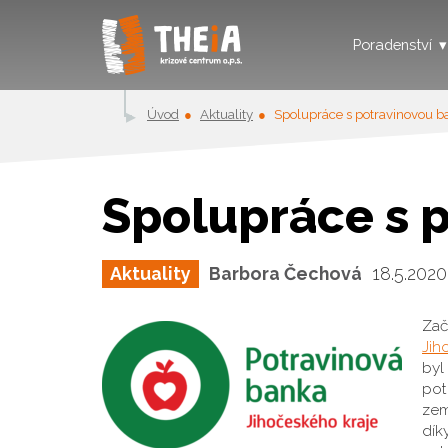
Poradenství
Úvod
Aktuality
Spolupráce s potravinovou 
Spolupráce s 
Aktuality
Barbora Čechová
18.5.2020
Zač
Jih
byl
pot
zem
dík