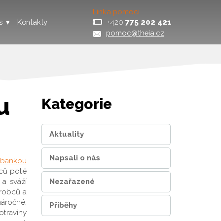
Linka pomoci
+420
775 202 421
s
Kontakty
pomoc@theia.cz
u
Kategorie
Aktuality
Napsali o nás
 bankou
íců poté
Nezařazené
 a sváží
ýrobců a
náročné,
Příběhy
otraviny