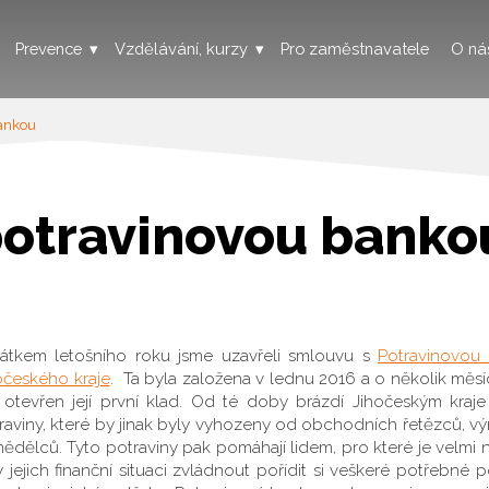
Prevence
Vzdělávání, kurzy
Pro zaměstnavatele
O ná
bankou
potravinovou banko
átkem letošního roku jsme uzavřeli smlouvu s
Potravinovou
očeského kraje
. Ta byla založena v lednu 2016 a o několik měs
 otevřen její první klad. Od té doby brázdí Jihočeským kraje
raviny, které by jinak byly vyhozeny od obchodních řetězců, v
ědělců. Tyto potraviny pak pomáhají lidem, pro které je velmi 
y jejich finanční situaci zvládnout pořídit si veškeré potřebné p