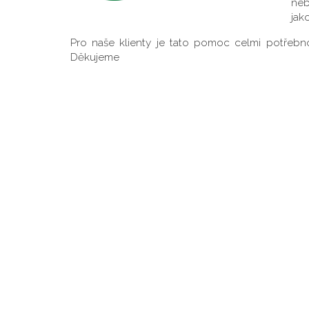
neb
jak
Pro naše klienty je tato pomoc celmi potřebno
Děkujeme