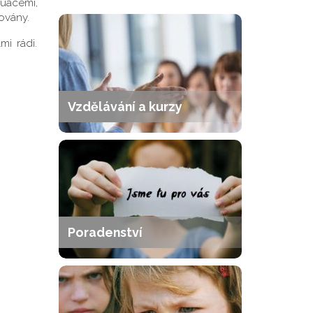
iuacemi,
uovány.
mi rádi.
Vzdělávání a kurzy
Poradenství