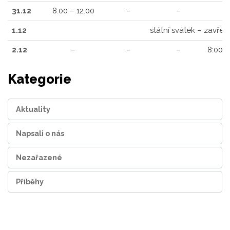
31.12
8.00 – 12.00
–
–
1.12
státní svátek – zavřen
2.12
–
–
–
8:00 –
Kategorie
Aktuality
Napsali o nás
Nezařazené
Příběhy