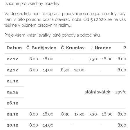
(shodné pro všechny poradny).
Ve dnech, kde není rozepsaná pracovní doba se jedná o dny, kdy
není v této poradně běžná otevírací doba. Od 5.1.2026 se na vás
těšíme v běžném pracovním režimu.
Přeje všem krásní svátky, plné pohody a odpočinku.
Datum
Č. Budějovice
Č. Krumlov
J. Hradec
Pí
22.12
8.00 – 18.00
–
7.30 – 16.00
8:00 –
23.12
8.00 – 14.00
8:30 – 12.00
–
8:00 –
24.12
25.15
státní svátek – zavřen
26.12
29.12
8.00 – 18.00
8:30 – 13.30
7.30 – 16.00
8:00 –
30.12
8.00 – 14.00
–
–
8:00 –