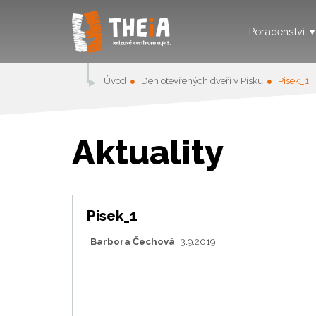
Poradenství
Úvod
Den otevřených dveří v Písku
Pisek_1
Aktuality
Pisek_1
Barbora Čechová
3.9.2019