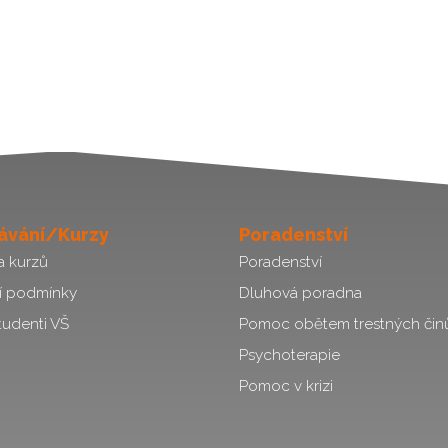
ávání/Kurzy
Poradenství
a kurzů
Poradenství
í podmínky
Dluhová poradna
tudenti VŠ
Pomoc obětem trestných čin
Psychoterapie
Pomoc v krizi