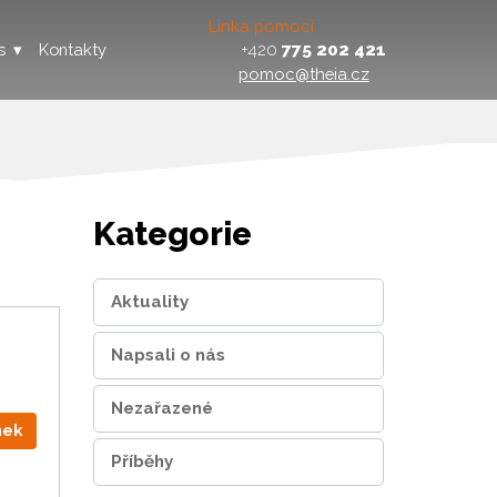
Linka pomoci
+420
775 202 421
s
Kontakty
pomoc@theia.cz
Kategorie
Aktuality
Napsali o nás
Nezařazené
nek
Příběhy