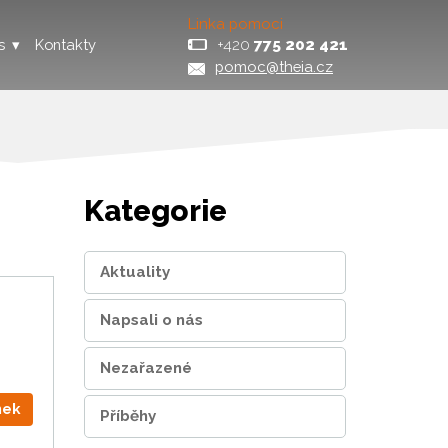
Linka pomoci
+420
775 202 421
s
Kontakty
pomoc@theia.cz
Kategorie
Aktuality
Napsali o nás
Nezařazené
nek
Příběhy