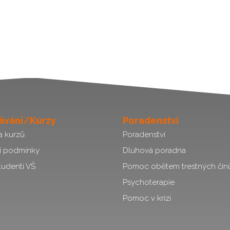
ávání/Kurzy
Poradenství
a kurzů
Poradenství
í podmínky
Dluhová poradna
tudenti VŠ
Pomoc obětem trestných čin
Psychoterapie
Pomoc v krizi