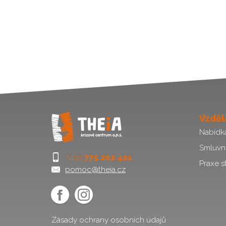
Vzděl
Nabídk
Smluvn
+420
775 202 421
Praxe s
pomoc@theia.cz
Zásady ochrany osobních údajů