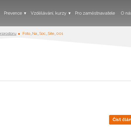
Prevence
Vzdělávání, kurzy
Pro zaměstnavatele
O ná
erprostoru
Foto_Na_Soc_Site_001
Číst člá