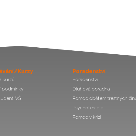
ávání/Kurzy
Poradenství
a kurzů
Poradenství
í podmínky
Dluhová poradna
tudenti VŠ
Pomoc obětem trestných čin
Psychoterapie
Pomoc v krizi