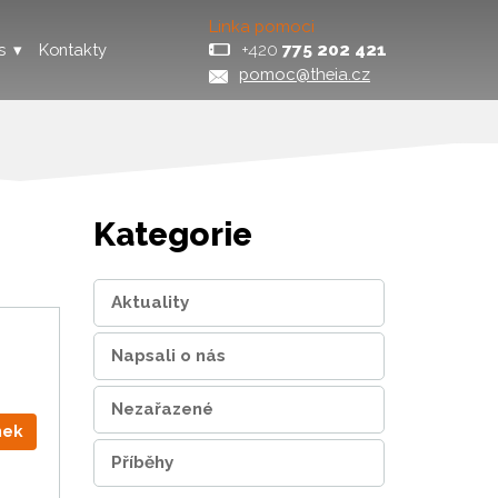
Linka pomoci
+420
775 202 421
s
Kontakty
pomoc@theia.cz
Kategorie
Aktuality
Napsali o nás
Nezařazené
nek
Příběhy