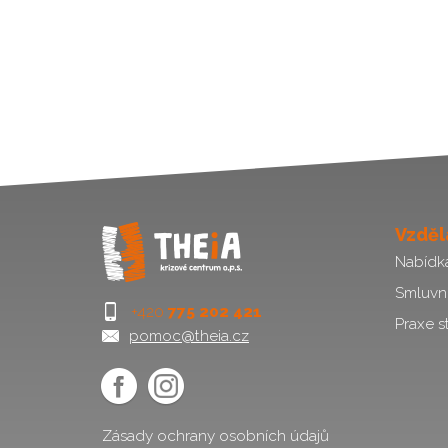
Vzděl
Nabídk
Smluvn
+420
775 202 421
Praxe s
pomoc@theia.cz
Zásady ochrany osobních údajů