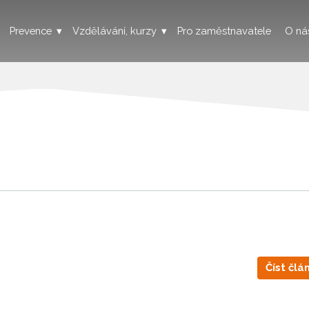
Prevence
Vzdělávání, kurzy
Pro zaměstnavatele
O ná
Číst člá