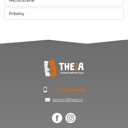
Nezařazené
Příběhy
+420
775 202 421
pomoc@theia.cz