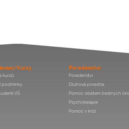
ávání/Kurzy
Poradenství
a kurzů
Poradenství
í podmínky
Dluhová poradna
tudenti VŠ
Pomoc obětem trestných čin
Psychoterapie
Pomoc v krizi