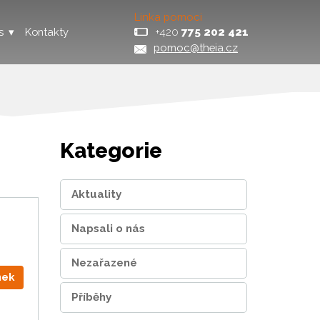
Linka pomoci
+420
775 202 421
s
Kontakty
pomoc@theia.cz
Kategorie
Aktuality
Napsali o nás
Nezařazené
nek
Příběhy