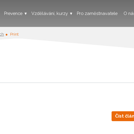
Prevence
Vzdělávání, kurzy
Pro zaměstnavatele
O ná
ých
Print
Číst člá