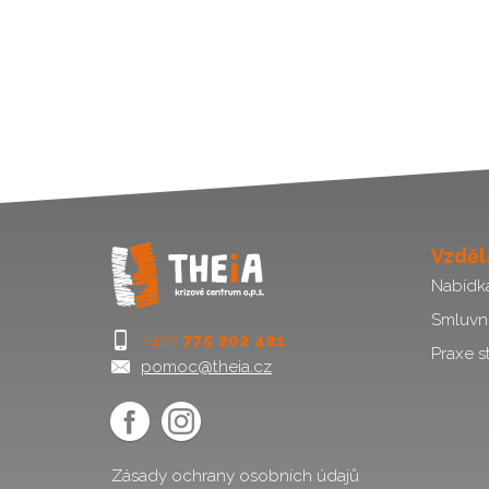
Vzděl
Nabídk
Smluvn
+420
775 202 421
Praxe s
pomoc@theia.cz
Zásady ochrany osobních údajů