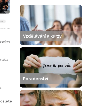
Vzdělávání a kurzy
uacích.
 naše
nní
Poradenství
a
pošlete