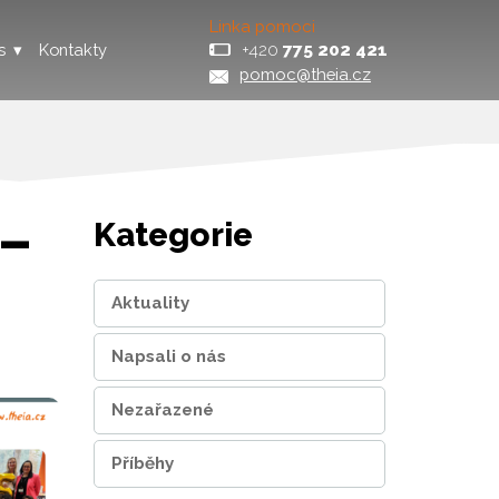
Linka pomoci
+420
775 202 421
s
Kontakty
pomoc@theia.cz
 –
Kategorie
Aktuality
Napsali o nás
Nezařazené
Příběhy