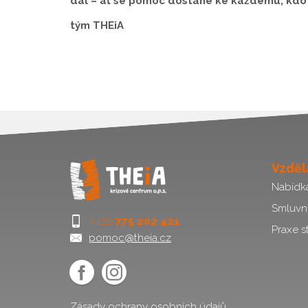
dál – ať se pomoc dostane ke každému, kdo j
tým THEiA
Vzděl
Nabídk
Smluvn
+420
775 202 421
Praxe s
pomoc@theia.cz
Zásady ochrany osobních údajů