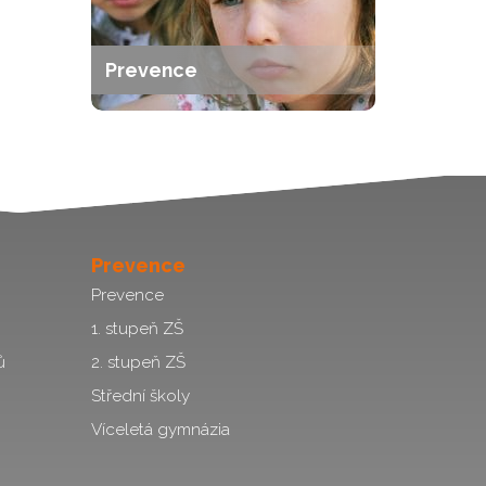
Prevence
Prevence
Prevence
1. stupeň ZŠ
ů
2. stupeň ZŠ
Střední školy
Víceletá gymnázia