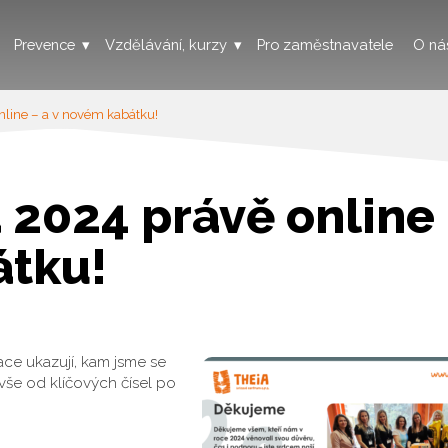
Prevence
Vzdělávání, kurzy
Pro zaměstnavatele
O ná
nline – a v novém kabátku!
 2024 právě online
átku!
ace ukazují, kam jsme se
vše od klíčových čísel po