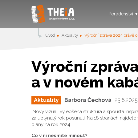
Poradenství
Úvod
Aktuality
Výroční zpráva 2024 právě o
Výroční zpráva
a v novém kab
Aktuality
Barbora Čechová
25.6.2025
Nový vizuál, vylepšená struktura a spousta inspir
za uplynulý rok posunuli. Na 18 stranách najdete 
plány na rok 2024.
Co v ní nesmíte minout?