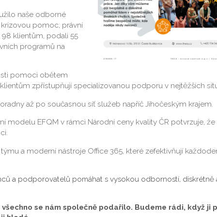
 využilo naše odborné
i krizovou pomoc; právní
98 klientům, podali 55
tivních programů na
asti pomoci obětem
klientům zpřístupňují specializovanou podporu v nejtěžších sit
poradny až po současnou síť služeb napříč Jihočeským krajem.
ívání modelu EFQM v rámci Národní ceny kvality ČR potvrzuje, že
ci.
 týmu a moderní nástroje Office 365, které zefektivňují každode
nců a podporovatelů pomáhat s vysokou odborností, diskrétně 
o všechno se nám společně podařilo. Budeme rádi, když ji 