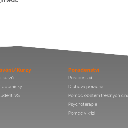
i hledá.
ávání/Kurzy
Poradenství
a kurzů
Poradenství
í podmínky
Dluhová poradna
tudenti VŠ
Pomoc obětem trestných čin
Psychoterapie
Pomoc v krizi