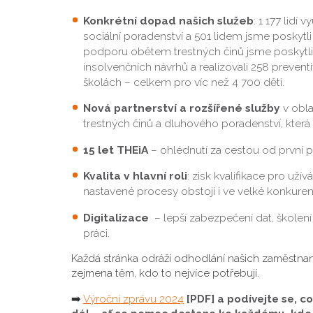
Konkrétní dopad našich služeb
: 1 177 lidí
sociální poradenství a 501 lidem jsme poskytl
podporu obětem trestných činů jsme poskytli 
insolvenčních návrhů a realizovali 258 preven
školách – celkem pro víc než 4 700 dětí.
Nová partnerství a rozšířené služby
v obl
trestných činů a dluhového poradenství, která 
15 let THEiA
– ohlédnutí za cestou od první 
Kvalita v hlavní roli
: zisk kvalifikace pro už
nastavené procesy obstojí i ve velké konkuren
Digitalizace
– lepší zabezpečení dat, školení
práci.
Každá stránka odráží odhodlání našich zaměstna
zejmena těm, kdo to nejvíce potřebují.
➡️
Výroční zprávu 2024
[PDF] a podívejte se, c