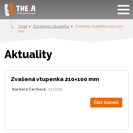
Úvod
Zavěšená vstupenka
Zvašená vtupenka 210×100
mm
Aktuality
Zvašená vtupenka 210×100 mm
Barbora Čechová
7.1.2020
Číst článek