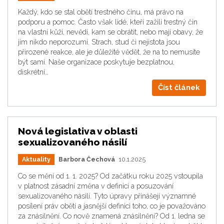
Každý, kdo se stal obětí trestného činu, má právo na
podporu a pomoc. Často však lidé, kteří zažili trestný čin
na vlastní kůži, nevědí, kam se obrátit, nebo mají obavy, že
jim nikdo neporozumí. Strach, stud či nejistota jsou
přirozené reakce, ale je důležité vědět, že na to nemusíte
být sami. Naše organizace poskytuje bezplatnou,
diskrétní…
Číst článek
Nová legislativa v oblasti
sexualizovaného násilí
Aktuality
Barbora Čechová
10.1.2025
Co se mění od 1. 1. 2025? Od začátku roku 2025 vstoupila
v platnost zásadní změna v definici a posuzování
sexualizovaného násilí. Tyto úpravy přinášejí významné
posílení práv obětí a jasnější definici toho, co je považováno
za znásilnění. Co nově znamená znásilnění? Od 1. ledna se