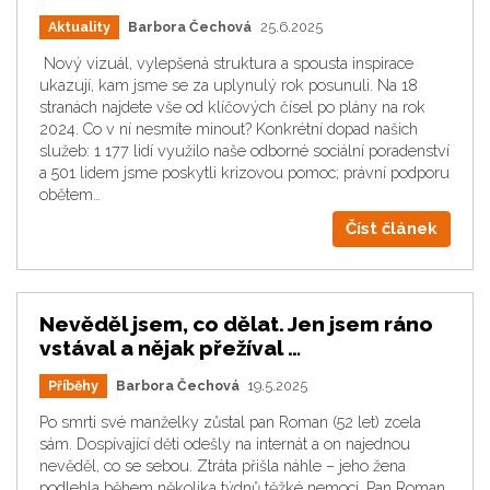
Aktuality
Barbora Čechová
25.6.2025
Nový vizuál, vylepšená struktura a spousta inspirace
ukazují, kam jsme se za uplynulý rok posunuli. Na 18
stranách najdete vše od klíčových čísel po plány na rok
2024. Co v ní nesmíte minout? Konkrétní dopad našich
služeb: 1 177 lidí využilo naše odborné sociální poradenství
a 501 lidem jsme poskytli krizovou pomoc; právní podporu
obětem…
Číst článek
Nevěděl jsem, co dělat. Jen jsem ráno
vstával a nějak přežíval …
Příběhy
Barbora Čechová
19.5.2025
Po smrti své manželky zůstal pan Roman (52 let) zcela
sám. Dospívající děti odešly na internát a on najednou
nevěděl, co se sebou. Ztráta přišla náhle – jeho žena
podlehla během několika týdnů těžké nemoci. Pan Roman