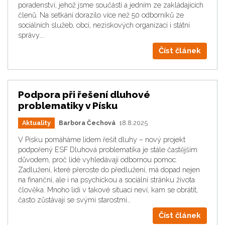
poradenství, jehož jsme součástí a jedním ze zakládajících
členů. Na setkání dorazilo více než 50 odborníků ze
sociálních služeb, obcí, neziskových organizací i státní
správy….
Číst článek
Podpora při řešení dluhové
problematiky v Písku
Aktuality
Barbora Čechová
18.8.2025
V Písku pomáháme lidem řešit dluhy – nový projekt
podpořený ESF Dluhová problematika je stále častějším
důvodem, proč lidé vyhledávají odbornou pomoc.
Zadlužení, které přeroste do předlužení, má dopad nejen
na finanční, ale i na psychickou a sociální stránku života
člověka. Mnoho lidí v takové situaci neví, kam se obrátit,
často zůstávají se svými starostmi…
Číst článek