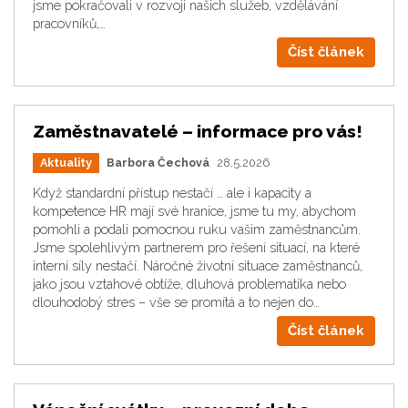
jsme pokračovali v rozvoji našich služeb, vzdělávání
pracovníků,…
Číst článek
Zaměstnavatelé – informace pro vás!
Aktuality
Barbora Čechová
28.5.2026
Když standardní přístup nestačí … ale i kapacity a
kompetence HR mají své hranice, jsme tu my, abychom
pomohli a podali pomocnou ruku vašim zaměstnancům.
Jsme spolehlivým partnerem pro řešení situací, na které
interní síly nestačí. Náročné životní situace zaměstnanců,
jako jsou vztahové obtíže, dluhová problematika nebo
dlouhodobý stres – vše se promítá a to nejen do…
Číst článek