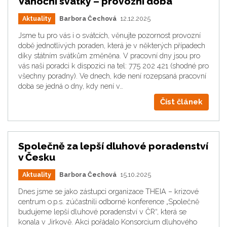
Vánoční svátky – provozní doba
Aktuality
Barbora Čechová
12.12.2025
Jsme tu pro vás i o svátcích, věnujte pozornost provozní
době jednotlivých poraden, která je v některých případech
díky státním svátkům změněna. V pracovní dny jsou pro
vás naši poradci k dispozici na tel: 775 202 421 (shodné pro
všechny poradny). Ve dnech, kde není rozepsaná pracovní
doba se jedná o dny, kdy není v…
Číst článek
Společně za lepší dluhové poradenství
v Česku
Aktuality
Barbora Čechová
15.10.2025
Dnes jsme se jako zástupci organizace THEIA – krizové
centrum o.p.s. zúčastnili odborné konference „Společně
budujeme lepší dluhové poradenství v ČR“, která se
konala v Jirkově. Akci pořádalo Konsorcium dluhového